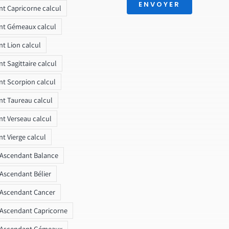
ENVOYER
t Capricorne calcul
nt Gémeaux calcul
t Lion calcul
t Sagittaire calcul
t Scorpion calcul
t Taureau calcul
t Verseau calcul
t Vierge calcul
 Ascendant Balance
 Ascendant Bélier
 Ascendant Cancer
 Ascendant Capricorne
r Ascendant Gémeaux