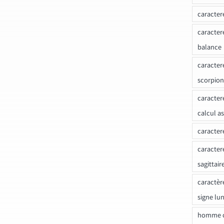
caracter
caracter
balance
caracter
scorpion
caracter
calcul a
caracter
caracter
sagittair
caractèr
signe lu
homme c