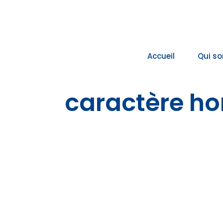
Passer
au
contenu
Accueil
Qui s
caractère h