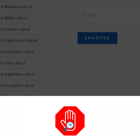
t Balance calcul
t Bélier calcul
t Cancer calcul
ENVOYER
t Capricorne calcul
nt Gémeaux calcul
t Lion calcul
t Sagittaire calcul
t Scorpion calcul
t Taureau calcul
t Verseau calcul
t Vierge calcul
 Ascendant Balance