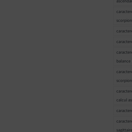
ascenda
caracter
scorpion
caracter
caracter
caracter
balance
caracter
scorpion
caracter
calcul a
caracter
caracter
sagittair