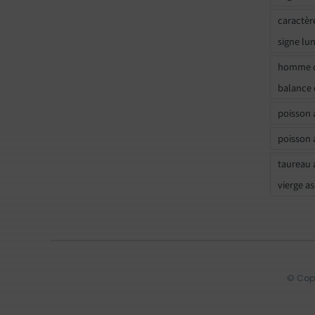
caractèr
signe lu
homme c
balance 
poisson 
poisson 
taureau 
vierge a
© Copy