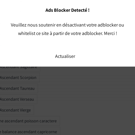
 Ascendant Bélier
Ads Blocker Detecté !
 Ascendant Cancer
 Ascendant Capricorne
Veuillez nous soutenir en désactivant votre adblocker ou
whitelist ce site à partir de votre adblocker. Merci !
r Ascendant Gémeaux
 Ascendant Lion
 Ascendant Poissons
Actualiser
 Ascendant Sagittaire
 Ascendant Scorpion
 Ascendant Taureau
 Ascendant Verseau
 Ascendant Vierge
ne ascendant poisson caractere
e balance ascendant capricorne