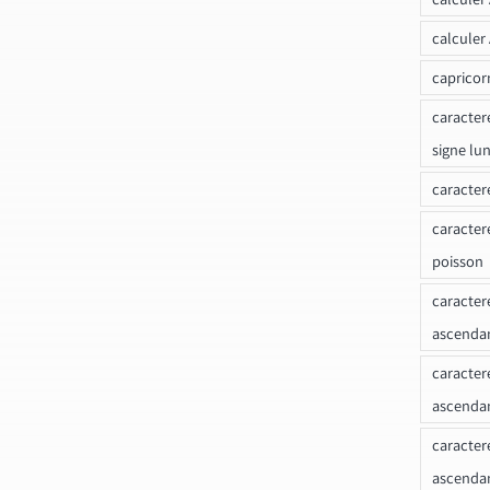
calculer
capricor
caracter
signe lu
caracter
caracter
poisson
caracter
ascendan
caracter
ascenda
caracter
ascendan