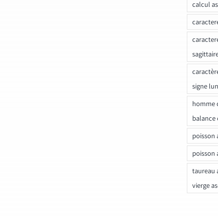
calcul a
caracter
caracter
sagittair
caractèr
signe lu
homme c
balance 
poisson 
poisson 
taureau 
vierge a