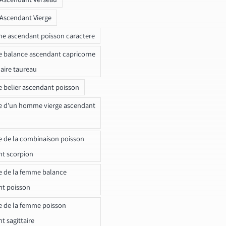
 Ascendant Vierge
ne ascendant poisson caractere
e balance ascendant capricorne
naire taureau
e belier ascendant poisson
e d'un homme vierge ascendant
e de la combinaison poisson
t scorpion
e de la femme balance
nt poisson
e de la femme poisson
t sagittaire