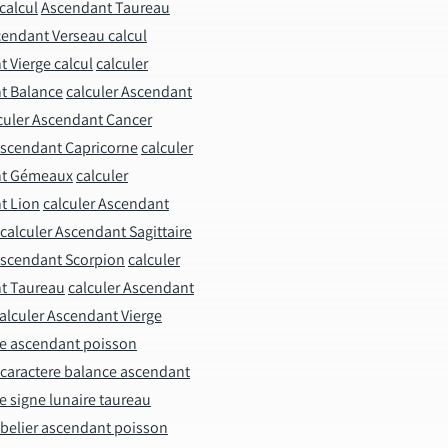
calcul
Ascendant Taureau
endant Verseau calcul
 Vierge calcul
calculer
t Balance
calculer Ascendant
culer Ascendant Cancer
Ascendant Capricorne
calculer
nt Gémeaux
calculer
t Lion
calculer Ascendant
calculer Ascendant Sagittaire
Ascendant Scorpion
calculer
t Taureau
calculer Ascendant
alculer Ascendant Vierge
ne ascendant poisson
caractere balance ascendant
e signe lunaire taureau
 belier ascendant poisson