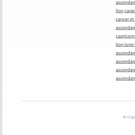
ascendan
lion
carac
cancer et 
ascendant
capricorn
lion lune
ascendan
ascendant
ascendant
ascendan
© Copy