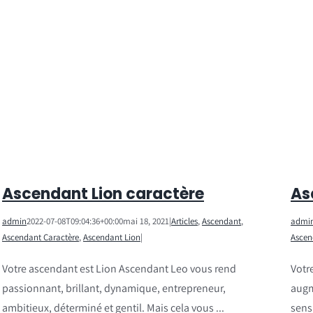
Ascendant Lion caractère
As
admin
2022-07-08T09:04:36+00:00
mai 18, 2021
|
Articles
,
Ascendant
,
admi
Ascendant Caractère
,
Ascendant Lion
|
Ascen
Votre ascendant est Lion Ascendant Leo vous rend
Votr
passionnant, brillant, dynamique, entrepreneur,
augm
ambitieux, déterminé et gentil. Mais cela vous ...
sensi