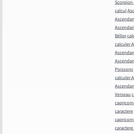
Scorpion 
calcul
Asc
Ascendant
Ascendan
Bélier
cal
calculer 
Ascenda
Ascendan
Poissons
calculer 
Ascendan
Verseau
c
capricor
caractere
capricorn
caractere