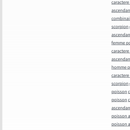
caracter
ascendan
combinai
scorpion
ascendan
femme po
caracter
ascendan
homme po
caractere
scorpion
poisson
c
poisson
c
ascendan
poisson 
poisson 