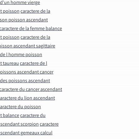
e d'un homme vierge
t poisson
caractere de la
son poisson ascendant
caractere de la femme balance
t poisson
caractere de la
isson ascendant sagittaire
e de l homme poisson
t taureau
caractere de l
issons ascendant cancer
 des poissons ascendant
caractere du cancer ascendant
aractere du lion ascendant
aractere du poisson
t balance
caractere du
ascendant scorpion
caractere
ascendant gemeaux calcul