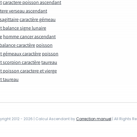
t
caractere poisson ascendant
tere verseau ascendant
sagittaire
caractère gémeau
 balance signe lunaire
e
homme cancer ascendant
 balance caractère
poisson
t gémeaux caractère
poisson
 scorpion caractère
taureau
 poisson caractere et vierge
t taureau
right 2012 - 2026 | Calcul Ascendant by
Correction manuel
| All Rights R