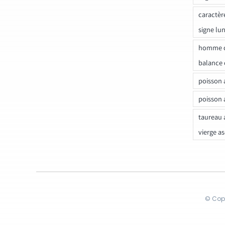
caractèr
signe lu
homme c
balance 
poisson 
poisson 
taureau 
vierge a
© Copy