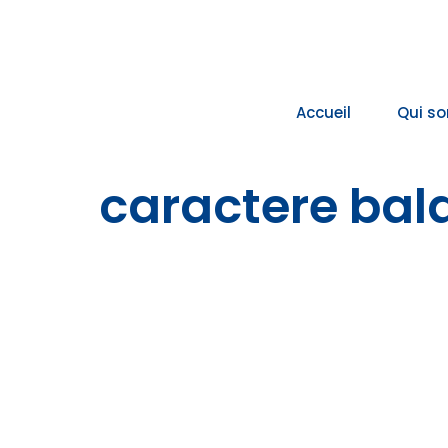
Passer
au
contenu
Accueil
Qui s
caractere bal