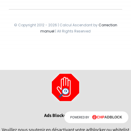
© Copyright 2012 - 2026 | Calcul Ascendant by
Correction
manuel
| All Rights Reserved
Ads Blocker Detecté !
POWERED BY
Veuillez nous soutenir en désactivant votre adblocker ou whitelist