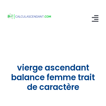
Passer
au
contenu
Tog
Nav
Accueil
Qui sommes nous ?
Calculer mon Ascendant
vierge ascendant
Blog
balance femme trait
de caractère
Contactez-nous