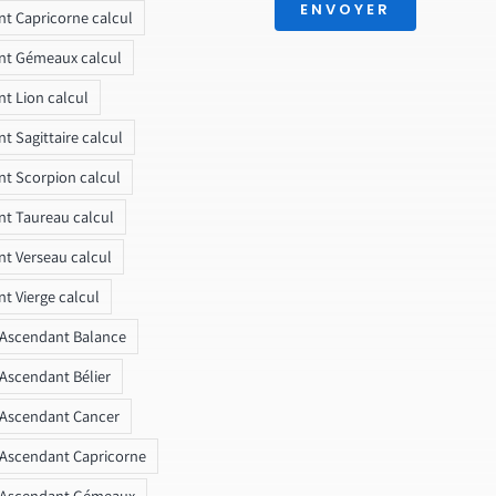
ENVOYER
t Capricorne calcul
nt Gémeaux calcul
t Lion calcul
t Sagittaire calcul
t Scorpion calcul
t Taureau calcul
t Verseau calcul
t Vierge calcul
 Ascendant Balance
 Ascendant Bélier
 Ascendant Cancer
 Ascendant Capricorne
r Ascendant Gémeaux