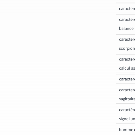
caracter
caracter
balance
caracter
scorpion
caracter
calcul a
caracter
caracter
sagittair
caractèr
signe lu
homme c