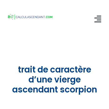
Passer
au
contenu
Tog
Nav
Accueil
Qui sommes nous ?
Calculer mon Ascendant
trait de caractère
Blog
d’une vierge
ascendant scorpion
Contactez-nous