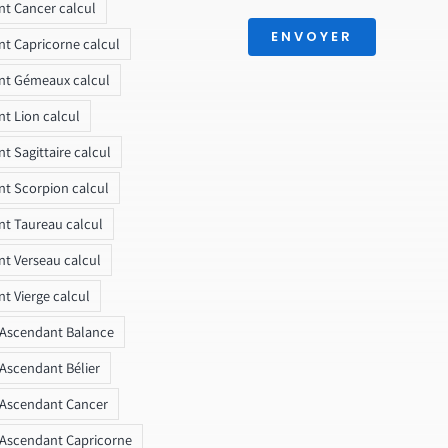
t Cancer calcul
ENVOYER
t Capricorne calcul
nt Gémeaux calcul
t Lion calcul
t Sagittaire calcul
t Scorpion calcul
t Taureau calcul
t Verseau calcul
t Vierge calcul
 Ascendant Balance
 Ascendant Bélier
 Ascendant Cancer
 Ascendant Capricorne