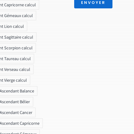
ENVOYER
t Capricorne calcul
nt Gémeaux calcul
t Lion calcul
t Sagittaire calcul
t Scorpion calcul
t Taureau calcul
t Verseau calcul
t Vierge calcul
 Ascendant Balance
 Ascendant Bélier
 Ascendant Cancer
 Ascendant Capricorne
r Ascendant Gémeaux