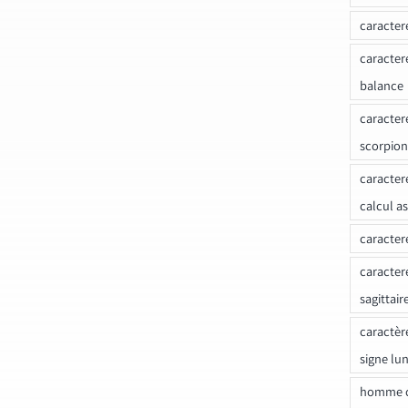
caracter
caracter
balance
caracter
scorpion
caracter
calcul a
caracter
caracter
sagittair
caractèr
signe lu
homme c