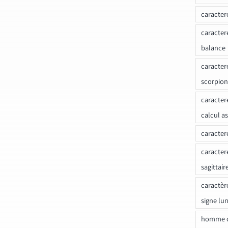
caracter
caracter
balance
caracter
scorpion
caracter
calcul a
caracter
caracter
sagittair
caractèr
signe lu
homme c