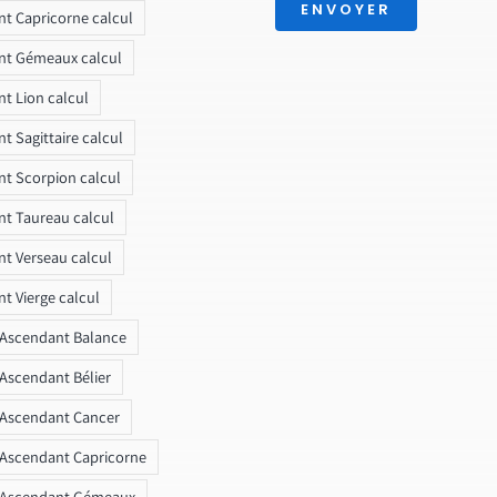
ENVOYER
t Capricorne calcul
nt Gémeaux calcul
t Lion calcul
t Sagittaire calcul
t Scorpion calcul
t Taureau calcul
t Verseau calcul
t Vierge calcul
 Ascendant Balance
 Ascendant Bélier
 Ascendant Cancer
 Ascendant Capricorne
r Ascendant Gémeaux