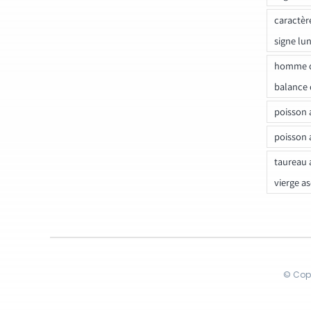
caractèr
signe lu
homme c
balance 
poisson 
poisson 
taureau 
vierge a
© Copy