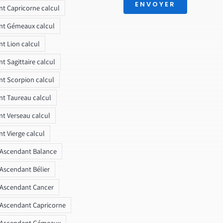
ENVOYER
t Capricorne calcul
nt Gémeaux calcul
t Lion calcul
t Sagittaire calcul
t Scorpion calcul
t Taureau calcul
t Verseau calcul
t Vierge calcul
 Ascendant Balance
 Ascendant Bélier
 Ascendant Cancer
 Ascendant Capricorne
r Ascendant Gémeaux