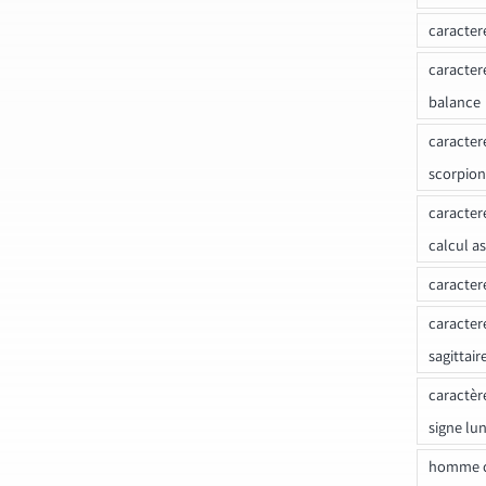
caracter
caracter
balance
caracter
scorpion
caracter
calcul a
caracter
caracter
sagittair
caractèr
signe lu
homme c