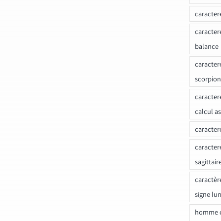
caracter
caracter
balance
caracter
scorpion
caracter
calcul a
caracter
caracter
sagittair
caractèr
signe lu
homme c