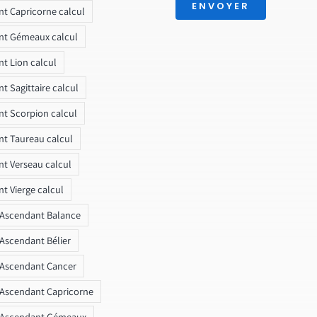
ENVOYER
t Capricorne calcul
nt Gémeaux calcul
t Lion calcul
t Sagittaire calcul
t Scorpion calcul
t Taureau calcul
t Verseau calcul
t Vierge calcul
 Ascendant Balance
 Ascendant Bélier
 Ascendant Cancer
 Ascendant Capricorne
r Ascendant Gémeaux