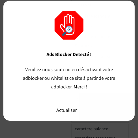
Poissons
calculer Ascendant
Sagittaire
calculer Ascendant
Scorpion
Ads Blocker Detecté !
calculer Ascendant
Taureau
Veuillez nous soutenir en désactivant votre
calculer Ascendant
adblocker ou whitelist ce site à partir de votre
Verseau
adblocker. Merci !
calculer Ascendant Vierge
capricorne ascendant
Actualiser
poisson caractere
caractere balance
ascendant capricorne