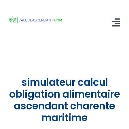
Passer
au
contenu
Tog
Nav
Accueil
Qui sommes nous ?
Calculer mon Ascendant
simulateur calcul
Blog
obligation alimentaire
ascendant charente
Contactez-nous
maritime