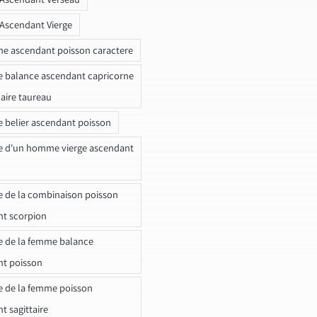
 Ascendant Vierge
ne ascendant poisson caractere
e balance ascendant capricorne
naire taureau
e belier ascendant poisson
e d'un homme vierge ascendant
e de la combinaison poisson
t scorpion
e de la femme balance
nt poisson
e de la femme poisson
t sagittaire