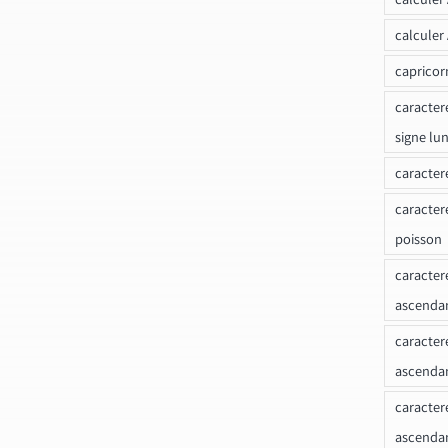
calculer
capricor
caracter
signe lu
caracter
caracter
poisson
caracter
ascendan
caracter
ascenda
caracter
ascendan