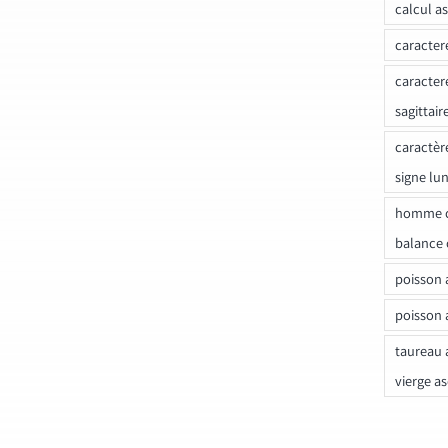
calcul a
caracter
caracter
sagittair
caractèr
signe lu
homme c
balance 
poisson 
poisson 
taureau 
vierge a