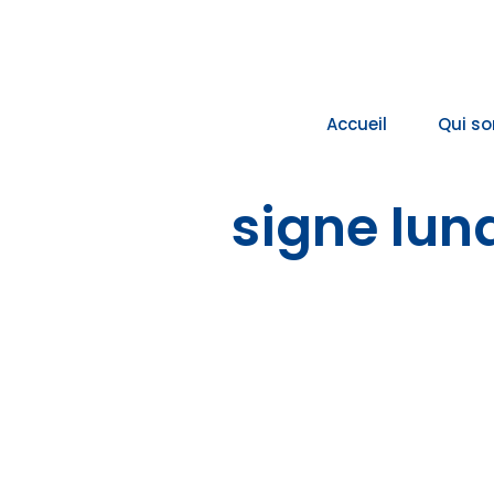
Passer
au
contenu
Accueil
Qui s
signe lun