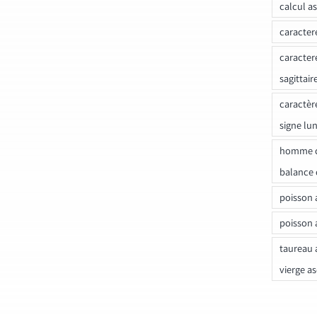
calcul a
caracter
caracter
sagittair
caractèr
signe lu
homme c
balance 
poisson 
poisson 
taureau 
vierge a