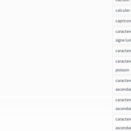
calculer
capricor
caracter
signe lu
caracter
caracter
poisson
caracter
ascendan
caracter
ascenda
caracter
ascendan