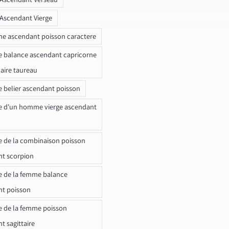
 Ascendant Vierge
ne ascendant poisson caractere
e balance ascendant capricorne
naire taureau
e belier ascendant poisson
e d'un homme vierge ascendant
e de la combinaison poisson
t scorpion
e de la femme balance
nt poisson
e de la femme poisson
t sagittaire