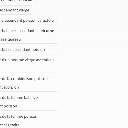
 Ascendant Vierge
ne ascendant poisson caractere
e balance ascendant capricorne
naire taureau
e belier ascendant poisson
e d'un homme vierge ascendant
e de la combinaison poisson
t scorpion
e de la femme balance
nt poisson
e de la femme poisson
t sagittaire