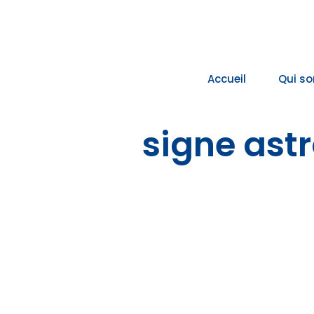
Passer
au
contenu
Accueil
Qui s
signe ast