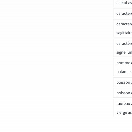
calcul a
caracter
caracter
sagittair
caractèr
signe lu
homme c
balance 
poisson 
poisson 
taureau 
vierge a