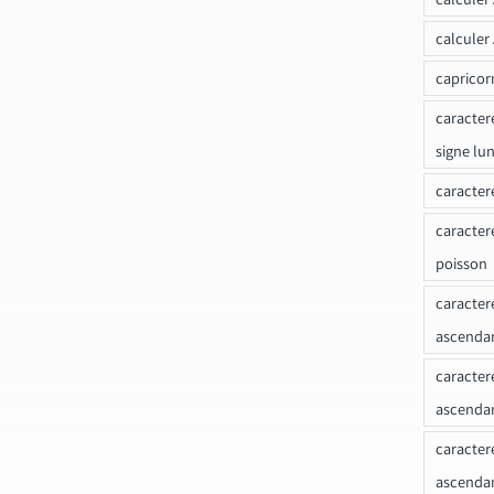
calculer
capricor
caracter
signe lu
caracter
caracter
poisson
caracter
ascendan
caracter
ascenda
caracter
ascendan