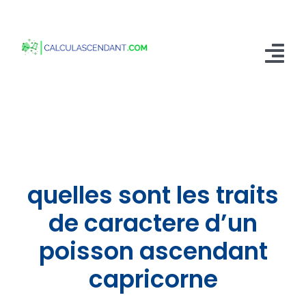
Passer
au
contenu
Tog
Nav
Accueil
Qui sommes nous ?
Calculer mon Ascendant
quelles sont les traits
Blog
de caractere d’un
poisson ascendant
Contactez-nous
capricorne