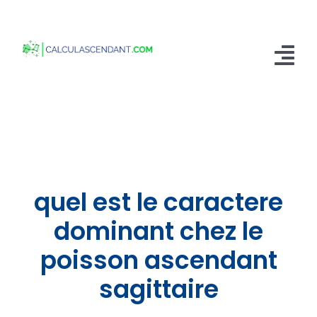
Passer
au
contenu
Tog
Nav
Accueil
Qui sommes nous ?
Calculer mon Ascendant
quel est le caractere
Blog
dominant chez le
poisson ascendant
Contactez-nous
sagittaire