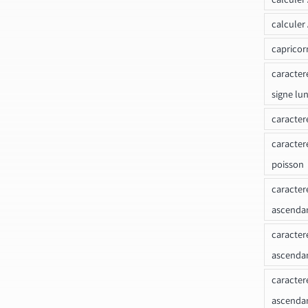
calculer
capricor
caracter
signe lu
caracter
caracter
poisson
caracter
ascendan
caracter
ascenda
caracter
ascendan