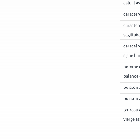
calcul a
caracter
caracter
sagittair
caractèr
signe lu
homme c
balance 
poisson 
poisson 
taureau 
vierge a