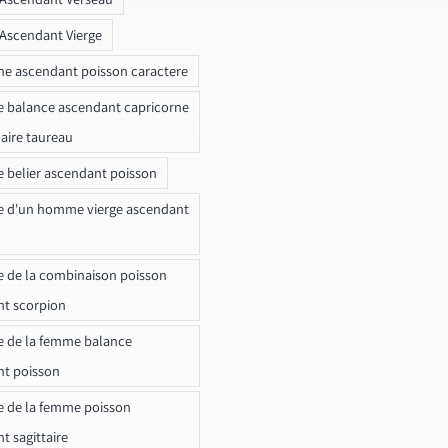
 Ascendant Vierge
ne ascendant poisson caractere
e balance ascendant capricorne
naire taureau
e belier ascendant poisson
e d'un homme vierge ascendant
e de la combinaison poisson
t scorpion
e de la femme balance
nt poisson
e de la femme poisson
t sagittaire