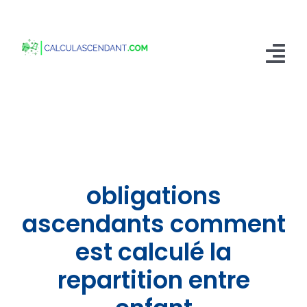
Passer
au
contenu
Tog
Nav
Accueil
Qui sommes nous ?
Calculer mon Ascendant
obligations
Blog
ascendants comment
est calculé la
Contactez-nous
repartition entre