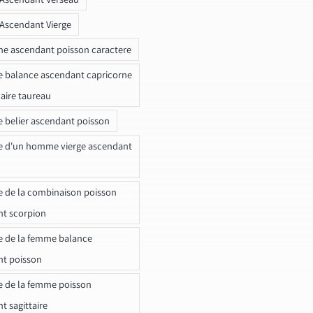
 Ascendant Vierge
ne ascendant poisson caractere
e balance ascendant capricorne
naire taureau
e belier ascendant poisson
e d'un homme vierge ascendant
e de la combinaison poisson
t scorpion
e de la femme balance
nt poisson
e de la femme poisson
t sagittaire