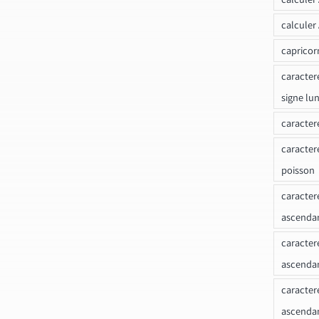
calculer
capricor
caracter
signe lu
caracter
caracter
poisson
caracter
ascendan
caracter
ascenda
caracter
ascendan