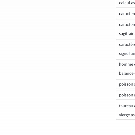
calcul a
caracter
caracter
sagittair
caractèr
signe lu
homme c
balance 
poisson 
poisson 
taureau 
vierge a