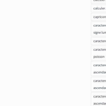
calculer
capricor
caracter
signe lu
caracter
caracter
poisson
caracter
ascendan
caracter
ascenda
caracter
ascendan