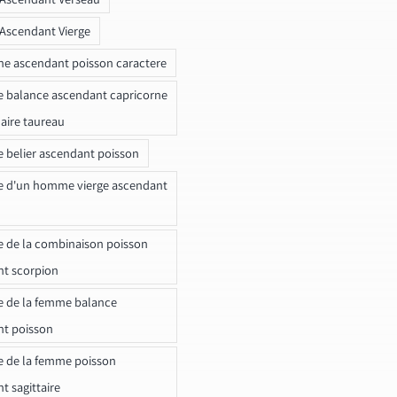
 Ascendant Vierge
ne ascendant poisson caractere
e balance ascendant capricorne
naire taureau
e belier ascendant poisson
e d'un homme vierge ascendant
e de la combinaison poisson
t scorpion
e de la femme balance
nt poisson
e de la femme poisson
t sagittaire