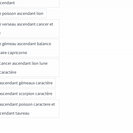
scendant
e poisson ascendant lion
e verseau ascendant cancer et
e
e gémeau ascendant balance
naire capricorne
ancer ascendant lion lune
caractère
ascendant gémeaux caractère
ascendant scorpion caractère
ascendant poisson caractere et
scendant taureau