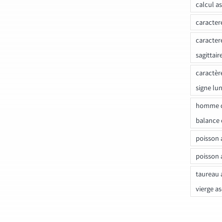
calcul a
caracter
caracter
sagittair
caractèr
signe lu
homme c
balance 
poisson 
poisson 
taureau 
vierge a