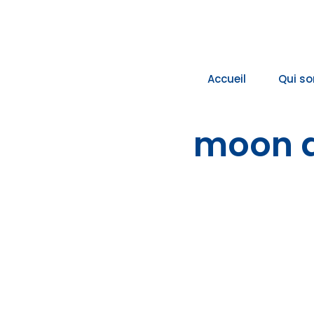
Passer
au
contenu
Accueil
Qui s
moon a