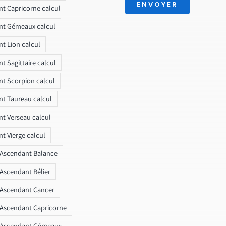
ENVOYER
t Capricorne calcul
nt Gémeaux calcul
t Lion calcul
t Sagittaire calcul
t Scorpion calcul
t Taureau calcul
t Verseau calcul
t Vierge calcul
 Ascendant Balance
 Ascendant Bélier
 Ascendant Cancer
 Ascendant Capricorne
r Ascendant Gémeaux