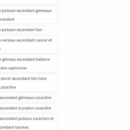
e poisson ascendant gemeaux
scendant
e poisson ascendant lion
e verseau ascendant cancer et
e
e gémeau ascendant balance
naire capricorne
ancer ascendant lion lune
caractère
ascendant gémeaux caractère
ascendant scorpion caractère
ascendant poisson caractere et
scendant taureau