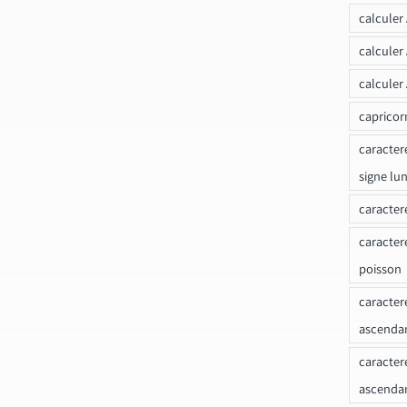
calculer
calculer
calculer
capricor
caracter
signe lu
caracter
caracter
poisson
caracter
ascendan
caracter
ascenda