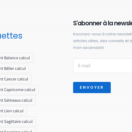
S'abonner à la newsl
uettes
Inscrivez-vous à notre newslet
articles utiles, des conseils et
mon ascendant :
t Balance calcul
t Bélier calcul
t Cancer calcul
ENVOYER
t Capricorne calcul
nt Gémeaux calcul
t Lion calcul
t Sagittaire calcul
t Scorpion calcul