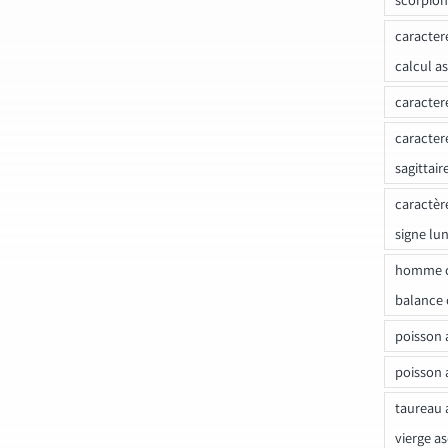
caracter
calcul a
caracter
caracter
sagittair
caractèr
signe lu
homme c
balance 
poisson 
poisson 
taureau 
vierge a