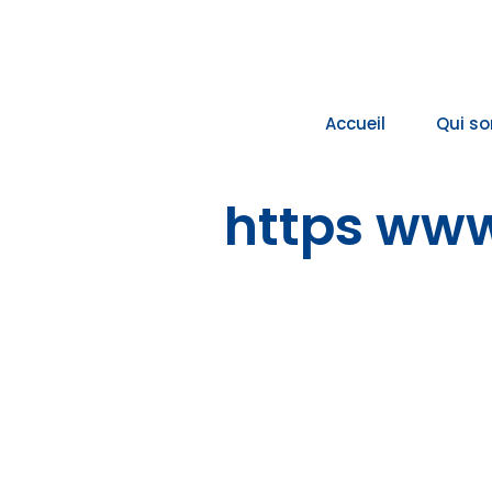
Passer
au
contenu
Accueil
Qui s
https www