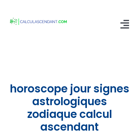
Passer
au
contenu
Tog
Nav
Accueil
Qui sommes nous ?
Calculer mon Ascendant
horoscope jour signes
Blog
astrologiques
zodiaque calcul
Contactez-nous
ascendant