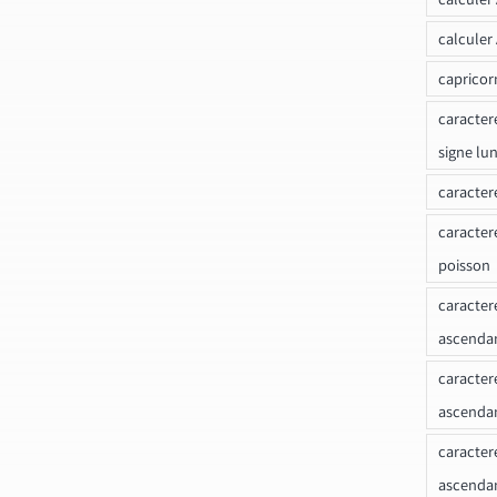
calculer
capricor
caracter
signe lu
caracter
caracter
poisson
caracter
ascendan
caracter
ascenda
caracter
ascendan