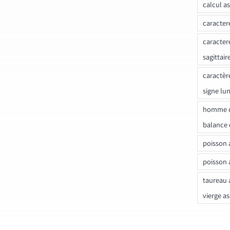
calcul a
caracter
caracter
sagittair
caractèr
signe lu
homme c
balance 
poisson 
poisson 
taureau 
vierge a