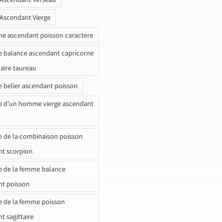
 Ascendant Vierge
ne ascendant poisson caractere
e balance ascendant capricorne
naire taureau
e belier ascendant poisson
e d'un homme vierge ascendant
e de la combinaison poisson
t scorpion
e de la femme balance
nt poisson
e de la femme poisson
t sagittaire