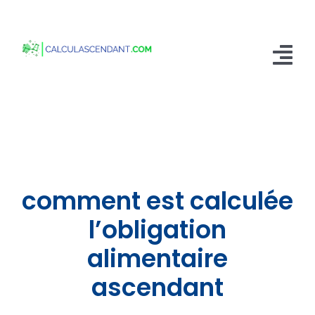
Passer
au
contenu
Tog
Nav
Accueil
Qui sommes nous ?
Calculer mon Ascendant
comment est calculée
Blog
l’obligation
alimentaire
Contactez-nous
ascendant