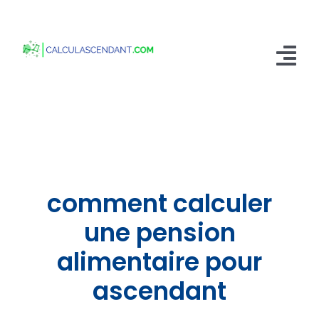
Passer
au
contenu
Tog
Nav
Accueil
Qui sommes nous ?
Calculer mon Ascendant
comment calculer
Blog
une pension
alimentaire pour
Contactez-nous
ascendant