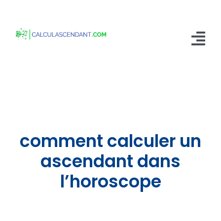
Passer
au
contenu
Tog
Nav
Accueil
Qui sommes nous ?
Calculer mon Ascendant
comment calculer un
Blog
ascendant dans
l’horoscope
Contactez-nous