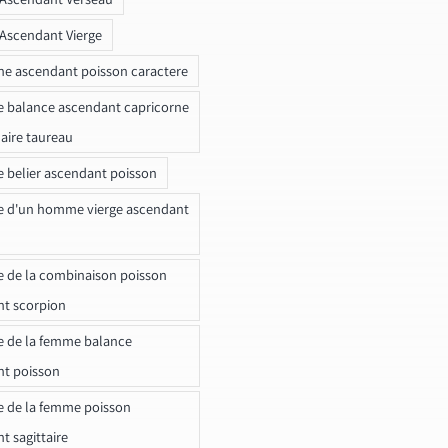
 Ascendant Vierge
ne ascendant poisson caractere
e balance ascendant capricorne
naire taureau
e belier ascendant poisson
e d'un homme vierge ascendant
e de la combinaison poisson
t scorpion
e de la femme balance
nt poisson
e de la femme poisson
t sagittaire