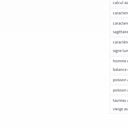
calcul a
caracter
caracter
sagittair
caractèr
signe lu
homme c
balance 
poisson 
poisson 
taureau 
vierge a