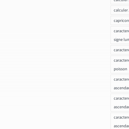
calculer
capricor
caracter
signe lu
caracter
caracter
poisson
caracter
ascendan
caracter
ascenda
caracter
ascendan