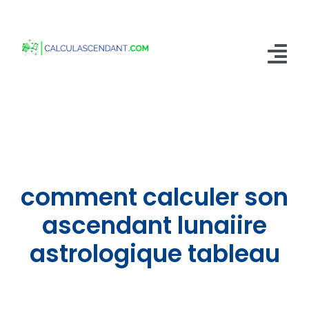
Passer
au
contenu
Tog
Nav
Accueil
Qui sommes nous ?
Calculer mon Ascendant
comment calculer son
Blog
ascendant lunaiire
astrologique tableau
Contactez-nous