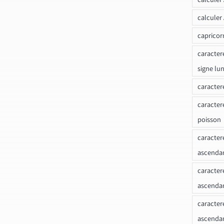
calculer
capricor
caracter
signe lu
caracter
caracter
poisson
caracter
ascendan
caracter
ascenda
caracter
ascendan