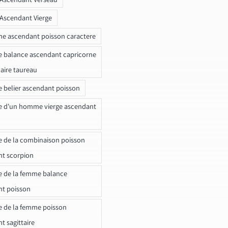
 Ascendant Vierge
ne ascendant poisson caractere
e balance ascendant capricorne
naire taureau
e belier ascendant poisson
e d'un homme vierge ascendant
e de la combinaison poisson
t scorpion
e de la femme balance
nt poisson
e de la femme poisson
t sagittaire