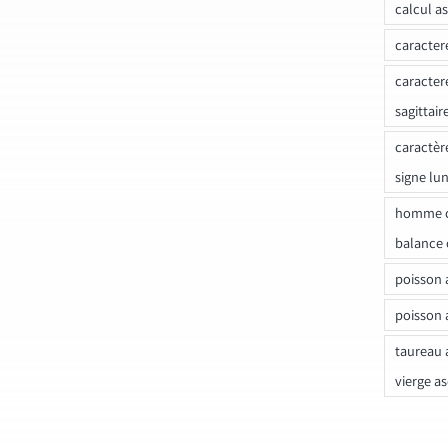
calcul a
caracter
caracter
sagittair
caractèr
signe lu
homme c
balance 
poisson 
poisson 
taureau 
vierge a