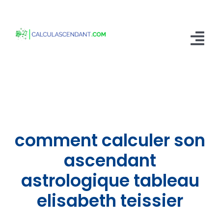
Passer
au
contenu
Tog
Nav
Accueil
Qui sommes nous ?
Calculer mon Ascendant
comment calculer son
Blog
ascendant
astrologique tableau
Contactez-nous
elisabeth teissier