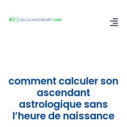
Passer
au
contenu
Tog
Nav
Accueil
Qui sommes nous ?
Calculer mon Ascendant
comment calculer son
Blog
ascendant
astrologique sans
Contactez-nous
l’heure de naissance