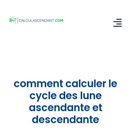
Passer
au
contenu
Tog
Nav
Accueil
Qui sommes nous ?
Calculer mon Ascendant
comment calculer le
Blog
cycle des lune
ascendante et
Contactez-nous
descendante