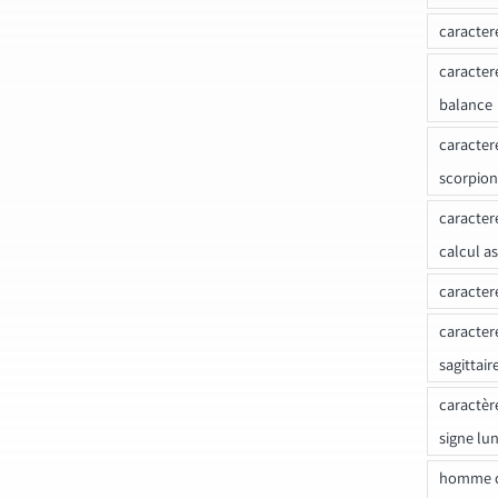
caracter
caracter
balance
caracter
scorpion
caracter
calcul a
caracter
caracter
sagittair
caractèr
signe lu
homme c