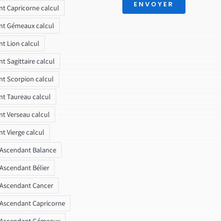
ENVOYER
t Capricorne calcul
nt Gémeaux calcul
t Lion calcul
t Sagittaire calcul
t Scorpion calcul
t Taureau calcul
t Verseau calcul
t Vierge calcul
 Ascendant Balance
 Ascendant Bélier
 Ascendant Cancer
 Ascendant Capricorne
r Ascendant Gémeaux