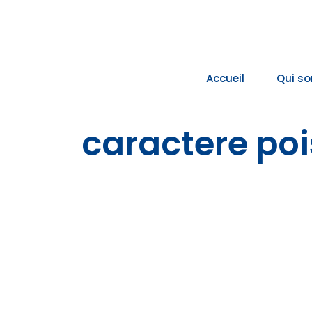
Passer
au
contenu
Accueil
Qui s
caractere po