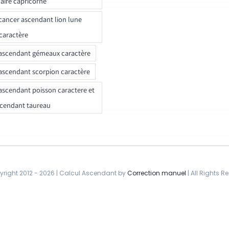
naire capricorne
ancer ascendant lion lune
caractère
ascendant gémeaux caractère
ascendant scorpion caractère
ascendant poisson caractere et
scendant taureau
right 2012 - 2026 | Calcul Ascendant by
Correction manuel
| All Rights R