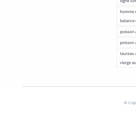
signe lu
homme c
balance 
poisson 
poisson 
taureau 
vierge a
© Copy