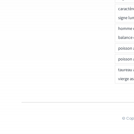
caractèr
signe lu
homme c
balance 
poisson 
poisson 
taureau 
vierge a
© Copy