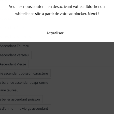
Veuillez nous soutenir en désactivant votre adblocker ou
 Ascendant Lion
whitelist ce site à partir de votre adblocker. Merci !
 Ascendant Poissons
 Ascendant Sagittaire
Actualiser
 Ascendant Scorpion
 Ascendant Taureau
 Ascendant Verseau
 Ascendant Vierge
ne ascendant poisson caractere
e balance ascendant capricorne
naire taureau
e belier ascendant poisson
e d'un homme vierge ascendant