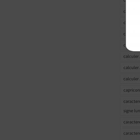
calculer
calculer
calculer
calculer
calculer
calculer
calculer
capricor
caracter
signe lu
caracter
caracter