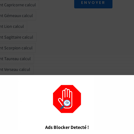
ENVOYER
t Capricorne calcul
nt Gémeaux calcul
t Lion calcul
t Sagittaire calcul
t Scorpion calcul
t Taureau calcul
t Verseau calcul
t Vierge calcul
 Ascendant Balance
 Ascendant Bélier
 Ascendant Cancer
 Ascendant Capricorne
Ads Blocker Detecté !
r Ascendant Gémeaux