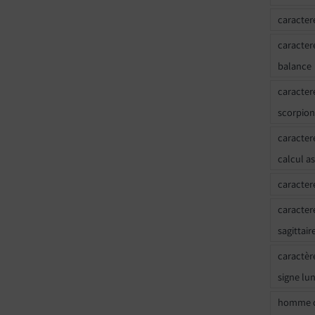
caracter
caracter
balance
caracter
scorpion
caracter
calcul a
caracter
caracter
sagittair
caractèr
signe lu
homme c