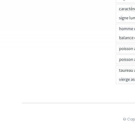
caractèr
signe lu
homme c
balance 
poisson 
poisson 
taureau 
vierge a
© Copy