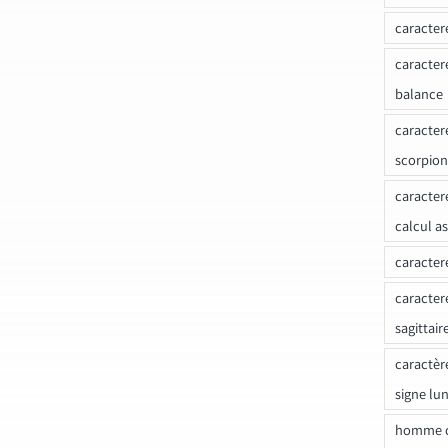
caracter
caracter
balance
caracter
scorpion
caracter
calcul a
caracter
caracter
sagittair
caractèr
signe lu
homme c