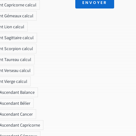
ENVOYER
t Capricorne calcul
nt Gémeaux calcul
t Lion calcul
t Sagittaire calcul
t Scorpion calcul
t Taureau calcul
t Verseau calcul
t Vierge calcul
 Ascendant Balance
 Ascendant Bélier
 Ascendant Cancer
 Ascendant Capricorne
r Ascendant Gémeaux