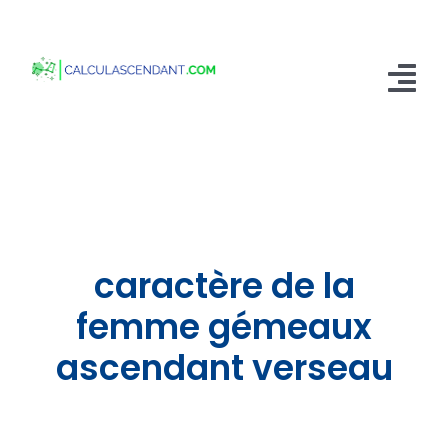
Passer
au
contenu
Tog
Nav
Accueil
Qui sommes nous ?
Calculer mon Ascendant
caractère de la
Blog
femme gémeaux
ascendant verseau
Contactez-nous