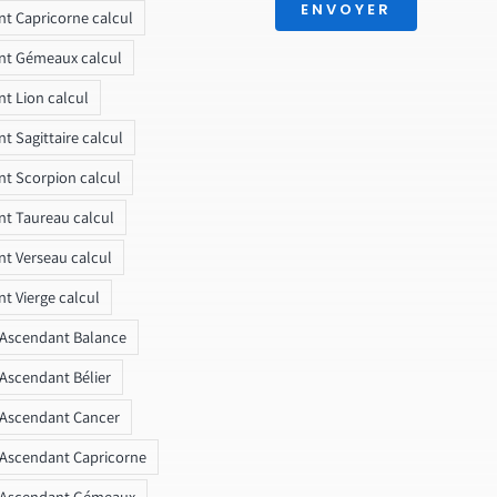
ENVOYER
t Capricorne calcul
nt Gémeaux calcul
t Lion calcul
t Sagittaire calcul
t Scorpion calcul
t Taureau calcul
t Verseau calcul
t Vierge calcul
 Ascendant Balance
 Ascendant Bélier
 Ascendant Cancer
 Ascendant Capricorne
r Ascendant Gémeaux