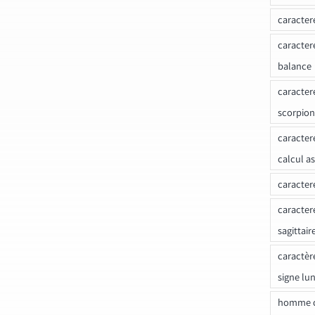
caracter
caracter
balance
caracter
scorpion
caracter
calcul a
caracter
caracter
sagittair
caractèr
signe lu
homme c