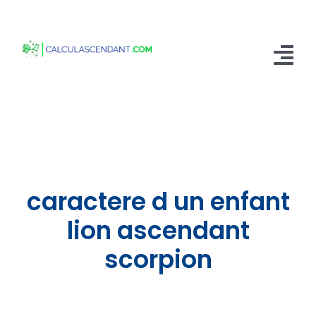
Passer
au
contenu
Tog
Nav
Accueil
Qui sommes nous ?
Calculer mon Ascendant
caractere d un enfant
Blog
lion ascendant
scorpion
Contactez-nous