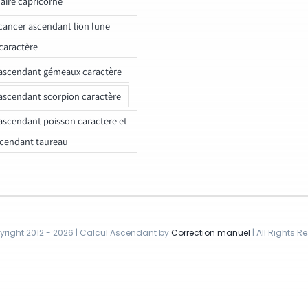
naire capricorne
ancer ascendant lion lune
caractère
ascendant gémeaux caractère
ascendant scorpion caractère
ascendant poisson caractere et
scendant taureau
right 2012 - 2026 | Calcul Ascendant by
Correction manuel
| All Rights R