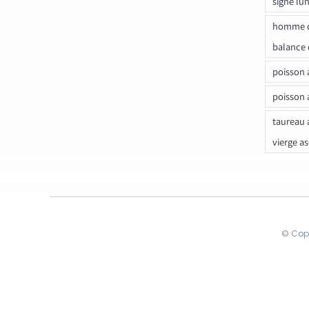
signe lu
homme c
balance 
poisson 
poisson 
taureau 
vierge a
© Copy