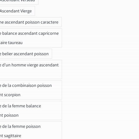
 Ascendant Vierge
ne ascendant poisson caractere
e balance ascendant capricorne
naire taureau
e belier ascendant poisson
e d'un homme vierge ascendant
e de la combinaison poisson
t scorpion
e de la femme balance
nt poisson
e de la femme poisson
t sagittaire