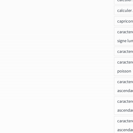
calculer
capricor
caracter
signe lu
caracter
caracter
poisson
caracter
ascendan
caracter
ascenda
caracter
ascendan