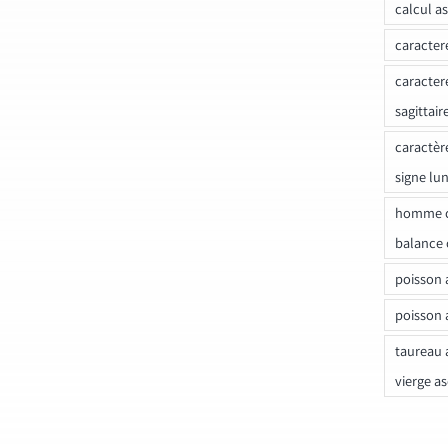
calcul a
caracter
caracter
sagittair
caractèr
signe lu
homme c
balance 
poisson 
poisson 
taureau 
vierge a